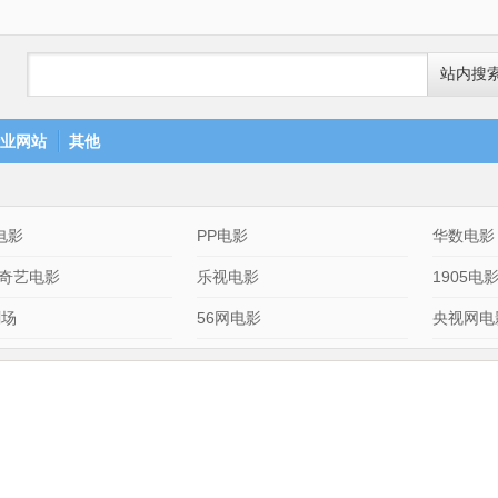
站内搜
业网站
其他
电影
PP电影
华数电影
奇艺电影
乐视电影
1905电
剧场
56网电影
央视网电