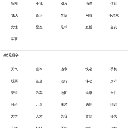
新闻
小说
图片
动漫
体育
NBA
论坛
笑话
网游
小游戏
女性
星座
足球
直播
交友
军事
生活服务
天气
查询
违章
快递
手机
股票
基金
银行
移动
房产
菜谱
汽车
地图
健康
女性
时尚
儿童
旅游
购物
团购
大学
人才
美容
贷款
移民