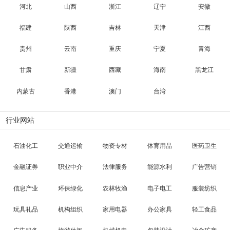
河北
山西
浙江
辽宁
安徽
福建
陕西
吉林
天津
江西
贵州
云南
重庆
宁夏
青海
甘肃
新疆
西藏
海南
黑龙江
内蒙古
香港
澳门
台湾
行业网站
石油化工
交通运输
物资专材
体育用品
医药卫生
金融证券
职业中介
法律服务
能源水利
广告营销
信息产业
环保绿化
农林牧渔
电子电工
服装纺织
玩具礼品
机构组织
家用电器
办公家具
轻工食品