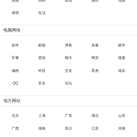
宠物
招聘
医院
婚庆
驾校
律师
生活
电脑网络
软件
邮箱
博客
杀毒
硬件
军事
壁纸
聊天
网页
搜索
编程
科技
交友
星座
域名
QQ
安全
论坛
地方网站
北京
上海
广东
湖北
山东
广西
湖南
四川
江苏
河南