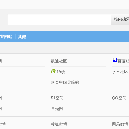
站内搜
业网站
其他
网
凯迪社区
百度
19楼
水木社区
科普中国导航站
网
51空间
QQ空间
网
果壳网
微博
搜狐微博
网易微博