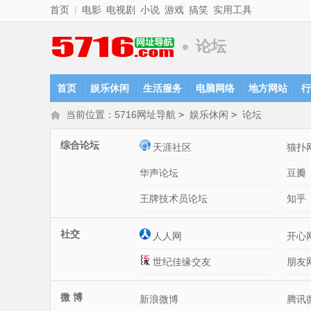
|
首页
电影
电视剧
小说
游戏
搞笑
实用工具
论坛
首页
娱乐休闲
生活服务
电脑网络
地方网站
行
当前位置：
5716网址导航
>
娱乐休闲
>
论坛
综合论坛
天涯社区
猫扑
华声论坛
豆瓣
王牌技术员论坛
知乎
社交
人人网
开心
世纪佳缘交友
朋友
微 博
新浪微博
腾讯