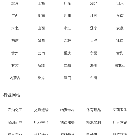
北京
上海
广东
湖北
山东
广西
湖南
四川
江苏
河南
河北
山西
浙江
辽宁
安徽
福建
陕西
吉林
天津
江西
贵州
云南
重庆
宁夏
青海
甘肃
新疆
西藏
海南
黑龙江
内蒙古
香港
澳门
台湾
行业网站
石油化工
交通运输
物资专材
体育用品
医药卫生
金融证券
职业中介
法律服务
能源水利
广告营销
信息产业
环保绿化
农林牧渔
电子电工
服装纺织