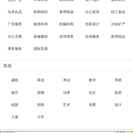
玩具礼品
机构组织
家用电器
办公家具
轻工食品
广告服务
旅游休闲
机械机电
包装设计
冶金矿产
办公文教
装修建材
咨询调查
安保服务
家用纸品
商务服务
国际贸易
其他
摄影
英语
考试
教学
琴棋
曲艺
宠物
法律
论文
政府
校园
招商
艺术
母婴
设计
儿童
大学