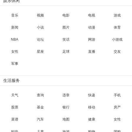
娱乐休闲
音乐
视频
电影
电视
游戏
新闻
小说
图片
动漫
体育
NBA
论坛
笑话
网游
小游戏
女性
星座
足球
直播
交友
军事
生活服务
天气
查询
违章
快递
手机
股票
基金
银行
移动
房产
菜谱
汽车
地图
健康
女性
时尚
儿童
旅游
购物
团购