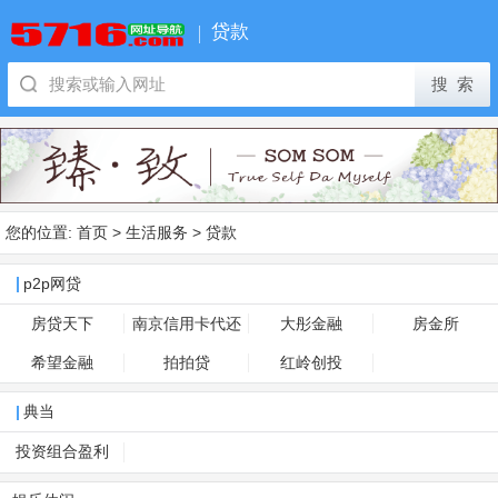
贷款
您的位置:
首页
>
生活服务
>
贷款
p2p网贷
房贷天下
南京信用卡代还
大彤金融
房金所
希望金融
拍拍贷
红岭创投
典当
投资组合盈利