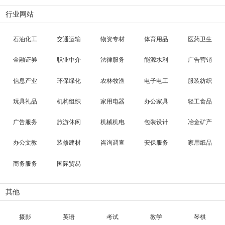
行业网站
石油化工
交通运输
物资专材
体育用品
医药卫生
金融证券
职业中介
法律服务
能源水利
广告营销
信息产业
环保绿化
农林牧渔
电子电工
服装纺织
玩具礼品
机构组织
家用电器
办公家具
轻工食品
广告服务
旅游休闲
机械机电
包装设计
冶金矿产
办公文教
装修建材
咨询调查
安保服务
家用纸品
商务服务
国际贸易
其他
摄影
英语
考试
教学
琴棋