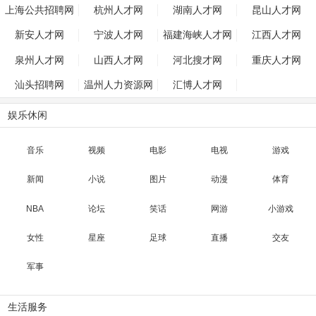
上海公共招聘网
杭州人才网
湖南人才网
昆山人才网
新安人才网
宁波人才网
福建海峡人才网
江西人才网
泉州人才网
山西人才网
河北搜才网
重庆人才网
汕头招聘网
温州人力资源网
汇博人才网
娱乐休闲
音乐
视频
电影
电视
游戏
新闻
小说
图片
动漫
体育
NBA
论坛
笑话
网游
小游戏
女性
星座
足球
直播
交友
军事
生活服务