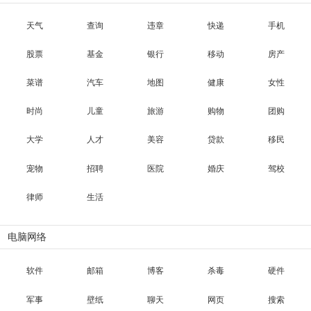
天气
查询
违章
快递
手机
股票
基金
银行
移动
房产
菜谱
汽车
地图
健康
女性
时尚
儿童
旅游
购物
团购
大学
人才
美容
贷款
移民
宠物
招聘
医院
婚庆
驾校
律师
生活
电脑网络
软件
邮箱
博客
杀毒
硬件
军事
壁纸
聊天
网页
搜索