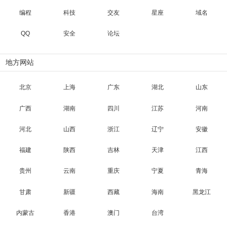
编程
科技
交友
星座
域名
QQ
安全
论坛
地方网站
北京
上海
广东
湖北
山东
广西
湖南
四川
江苏
河南
河北
山西
浙江
辽宁
安徽
福建
陕西
吉林
天津
江西
贵州
云南
重庆
宁夏
青海
甘肃
新疆
西藏
海南
黑龙江
内蒙古
香港
澳门
台湾