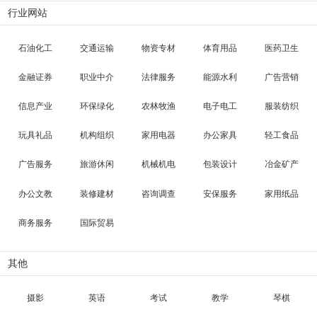
行业网站
石油化工
交通运输
物资专材
体育用品
医药卫生
金融证券
职业中介
法律服务
能源水利
广告营销
信息产业
环保绿化
农林牧渔
电子电工
服装纺织
玩具礼品
机构组织
家用电器
办公家具
轻工食品
广告服务
旅游休闲
机械机电
包装设计
冶金矿产
办公文教
装修建材
咨询调查
安保服务
家用纸品
商务服务
国际贸易
其他
摄影
英语
考试
教学
琴棋