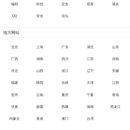
编程
科技
交友
星座
域名
QQ
安全
论坛
地方网站
北京
上海
广东
湖北
山东
广西
湖南
四川
江苏
河南
河北
山西
浙江
辽宁
安徽
福建
陕西
吉林
天津
江西
贵州
云南
重庆
宁夏
青海
甘肃
新疆
西藏
海南
黑龙江
内蒙古
香港
澳门
台湾