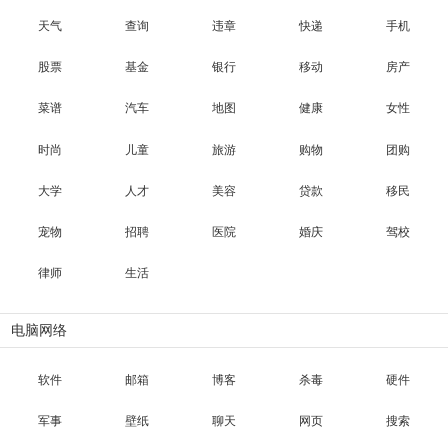
天气
查询
违章
快递
手机
股票
基金
银行
移动
房产
菜谱
汽车
地图
健康
女性
时尚
儿童
旅游
购物
团购
大学
人才
美容
贷款
移民
宠物
招聘
医院
婚庆
驾校
律师
生活
电脑网络
软件
邮箱
博客
杀毒
硬件
军事
壁纸
聊天
网页
搜索