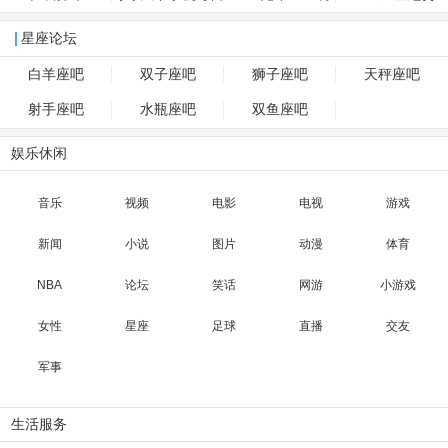
凶
运势
星座论坛
白羊座吧
双子座吧
狮子座吧
天秤座吧
射手座吧
水瓶座吧
双鱼座吧
娱乐休闲
音乐
视频
电影
电视
游戏
新闻
小说
图片
动漫
体育
NBA
论坛
笑话
网游
小游戏
女性
星座
足球
直播
交友
军事
生活服务