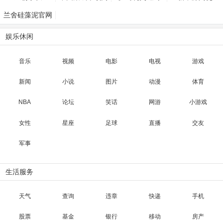
兰舍硅藻泥官网
娱乐休闲
音乐
视频
电影
电视
游戏
新闻
小说
图片
动漫
体育
NBA
论坛
笑话
网游
小游戏
女性
星座
足球
直播
交友
军事
生活服务
天气
查询
违章
快递
手机
股票
基金
银行
移动
房产