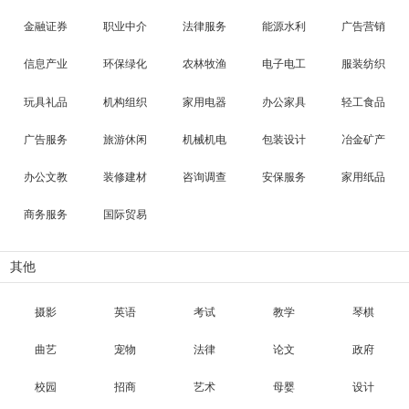
金融证券
职业中介
法律服务
能源水利
广告营销
信息产业
环保绿化
农林牧渔
电子电工
服装纺织
玩具礼品
机构组织
家用电器
办公家具
轻工食品
广告服务
旅游休闲
机械机电
包装设计
冶金矿产
办公文教
装修建材
咨询调查
安保服务
家用纸品
商务服务
国际贸易
其他
摄影
英语
考试
教学
琴棋
曲艺
宠物
法律
论文
政府
校园
招商
艺术
母婴
设计