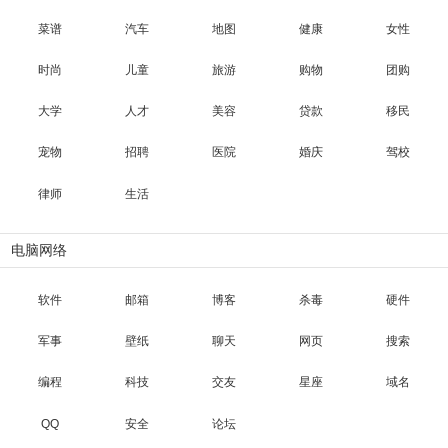
菜谱
汽车
地图
健康
女性
时尚
儿童
旅游
购物
团购
大学
人才
美容
贷款
移民
宠物
招聘
医院
婚庆
驾校
律师
生活
电脑网络
软件
邮箱
博客
杀毒
硬件
军事
壁纸
聊天
网页
搜索
编程
科技
交友
星座
域名
QQ
安全
论坛