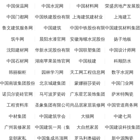
坛
(行业服务版)
中国保温网
中国水泥网
中国材料网
荣盛房地产发展股
份有限公司
中国门都网
中国铁建股份有限
上海建筑建材业
上海建工
公司
鲁文建筑服务网
中国建筑
中国中铁股份有限
中国建筑材料集团
公司
有限公司
筑牛网
晨阳水漆官网
安徽海螺水泥股份
扬子地板
有限公司
沈阳建材网
华新水泥股份有限
中国联塑集团
中国设计师网
公司
中国石材网
湖南苹果装饰官网
中国核建
科顺防水
韩丽橱柜
园林学习网
天工网工程信息网
数字水泥网
中国南玻集团股份
北京城建集团
蒙娜丽莎瓷砖
中国门业网
有限公司
诺贝尔瓷砖官网
马可波罗瓷砖
广东星艺装饰集团
萨米特陶瓷
股份有限公司
工程资料库
圣象集团有限公司
尚品居家居装修网
中国管道商务网
中材集团
中国建筑学会
大猫网
中建七局
广州装修家居
中国建筑一局（集
大自然家居
中国建设科技集团
团）有限公司
股份有限公司
皇朝家私
中国集成吊顶网
罗马利奥磁砖
新中源陶瓷