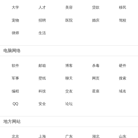
大学
人才
美容
贷款
移民
宠物
招聘
医院
婚庆
驾校
律师
生活
电脑网络
软件
邮箱
博客
杀毒
硬件
军事
壁纸
聊天
网页
搜索
编程
科技
交友
星座
域名
QQ
安全
论坛
地方网站
北京
上海
广东
湖北
山东