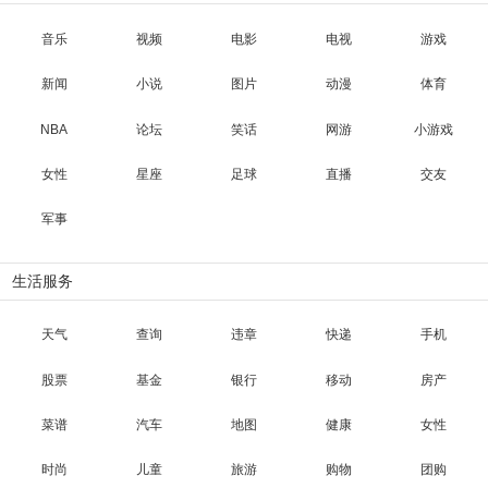
音乐
视频
电影
电视
游戏
新闻
小说
图片
动漫
体育
NBA
论坛
笑话
网游
小游戏
女性
星座
足球
直播
交友
军事
生活服务
天气
查询
违章
快递
手机
股票
基金
银行
移动
房产
菜谱
汽车
地图
健康
女性
时尚
儿童
旅游
购物
团购