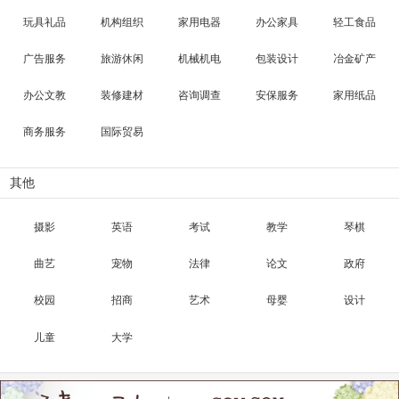
玩具礼品
机构组织
家用电器
办公家具
轻工食品
广告服务
旅游休闲
机械机电
包装设计
冶金矿产
办公文教
装修建材
咨询调查
安保服务
家用纸品
商务服务
国际贸易
其他
摄影
英语
考试
教学
琴棋
曲艺
宠物
法律
论文
政府
校园
招商
艺术
母婴
设计
儿童
大学