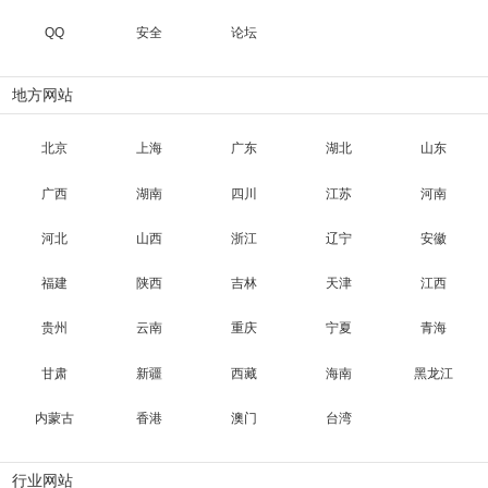
QQ
安全
论坛
地方网站
北京
上海
广东
湖北
山东
广西
湖南
四川
江苏
河南
河北
山西
浙江
辽宁
安徽
福建
陕西
吉林
天津
江西
贵州
云南
重庆
宁夏
青海
甘肃
新疆
西藏
海南
黑龙江
内蒙古
香港
澳门
台湾
行业网站