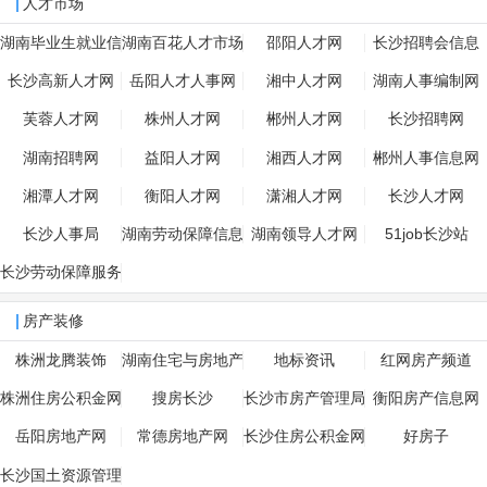
人才市场
湖南毕业生就业信
湖南百花人才市场
邵阳人才网
长沙招聘会信息
息网
长沙高新人才网
岳阳人才人事网
湘中人才网
湖南人事编制网
芙蓉人才网
株州人才网
郴州人才网
长沙招聘网
湖南招聘网
益阳人才网
湘西人才网
郴州人事信息网
湘潭人才网
衡阳人才网
潇湘人才网
长沙人才网
长沙人事局
湖南劳动保障信息
湖南领导人才网
51job长沙站
网
长沙劳动保障服务
网
房产装修
株洲龙腾装饰
湖南住宅与房地产
地标资讯
红网房产频道
网
株洲住房公积金网
搜房长沙
长沙市房产管理局
衡阳房产信息网
岳阳房地产网
常德房地产网
长沙住房公积金网
好房子
长沙国土资源管理