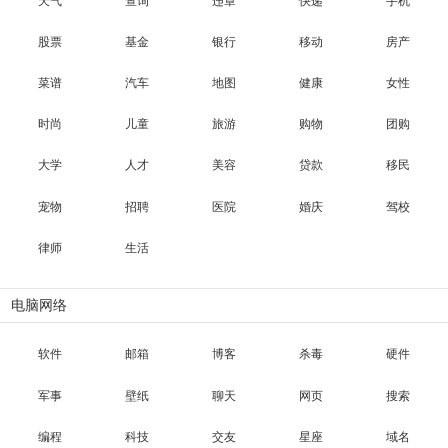
天气
查询
违章
快递
手机
股票
基金
银行
移动
房产
菜谱
汽车
地图
健康
女性
时尚
儿童
旅游
购物
团购
大学
人才
美容
贷款
移民
宠物
招聘
医院
婚庆
驾校
律师
生活
电脑网络
软件
邮箱
博客
杀毒
硬件
军事
壁纸
聊天
网页
搜索
编程
科技
交友
星座
域名