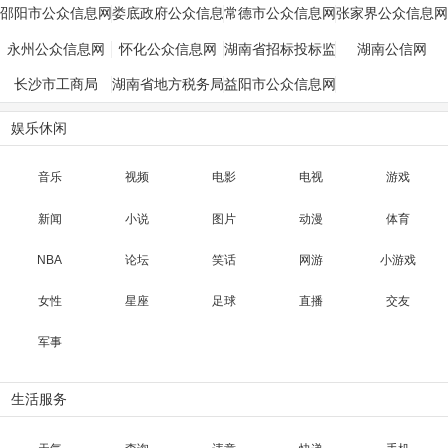
邵阳市公众信息网
娄底政府公众信息
常德市公众信息网
张家界公众信息网
网
永州公众信息网
怀化公众信息网
湖南省招标投标监
湖南公信网
管网
长沙市工商局
湖南省地方税务局
益阳市公众信息网
娱乐休闲
音乐
视频
电影
电视
游戏
新闻
小说
图片
动漫
体育
NBA
论坛
笑话
网游
小游戏
女性
星座
足球
直播
交友
军事
生活服务