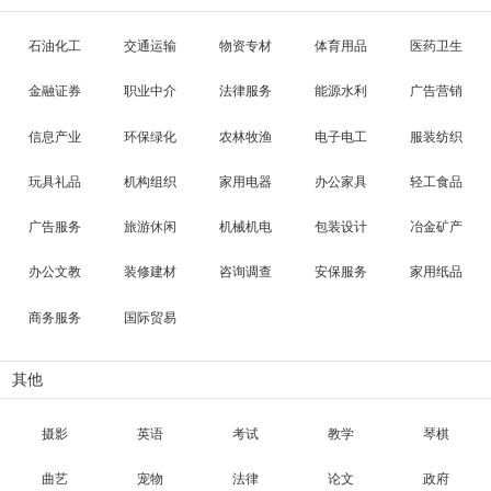
石油化工
交通运输
物资专材
体育用品
医药卫生
金融证券
职业中介
法律服务
能源水利
广告营销
信息产业
环保绿化
农林牧渔
电子电工
服装纺织
玩具礼品
机构组织
家用电器
办公家具
轻工食品
广告服务
旅游休闲
机械机电
包装设计
冶金矿产
办公文教
装修建材
咨询调查
安保服务
家用纸品
商务服务
国际贸易
其他
摄影
英语
考试
教学
琴棋
曲艺
宠物
法律
论文
政府