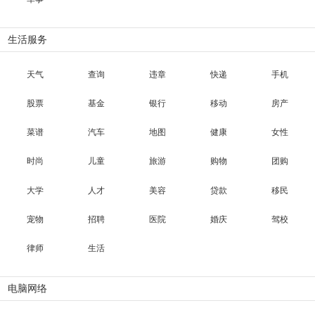
生活服务
天气
查询
违章
快递
手机
股票
基金
银行
移动
房产
菜谱
汽车
地图
健康
女性
时尚
儿童
旅游
购物
团购
大学
人才
美容
贷款
移民
宠物
招聘
医院
婚庆
驾校
律师
生活
电脑网络