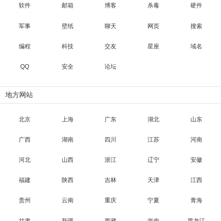
软件
邮箱
博客
杀毒
硬件
军事
壁纸
聊天
网页
搜索
编程
科技
交友
星座
域名
QQ
安全
论坛
地方网站
北京
上海
广东
湖北
山东
广西
湖南
四川
江苏
河南
河北
山西
浙江
辽宁
安徽
福建
陕西
吉林
天津
江西
贵州
云南
重庆
宁夏
青海
甘肃
新疆
西藏
海南
黑龙江