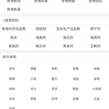
青海移动
青海联通
青海网通
青海电信
青海铁通
政府组织
青海经济信息网
国税局
安全生产信息网
西宁市
海东
海南州
海北州
海西州
黄南州
格尔木
果洛州
玉树州
娱乐休闲
音乐
视频
电影
电视
游戏
新闻
小说
图片
动漫
体育
NBA
论坛
笑话
网游
小游戏
女性
星座
足球
直播
交友
军事