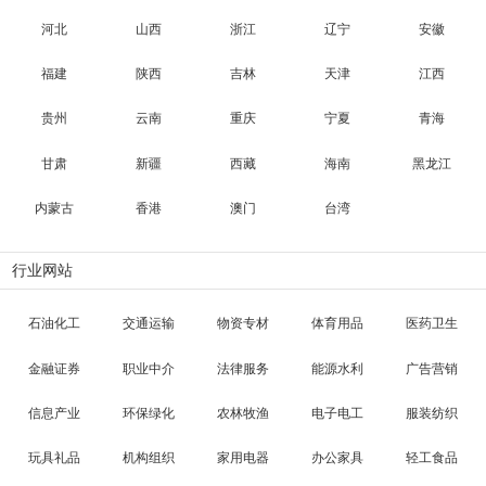
河北
山西
浙江
辽宁
安徽
福建
陕西
吉林
天津
江西
贵州
云南
重庆
宁夏
青海
甘肃
新疆
西藏
海南
黑龙江
内蒙古
香港
澳门
台湾
行业网站
石油化工
交通运输
物资专材
体育用品
医药卫生
金融证券
职业中介
法律服务
能源水利
广告营销
信息产业
环保绿化
农林牧渔
电子电工
服装纺织
玩具礼品
机构组织
家用电器
办公家具
轻工食品