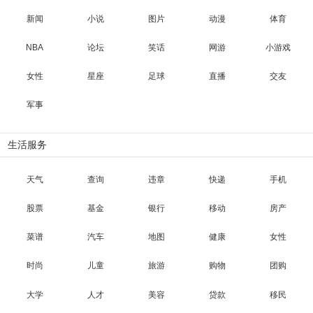
新闻
小说
图片
动漫
体育
NBA
论坛
笑话
网游
小游戏
女性
星座
足球
直播
交友
军事
生活服务
天气
查询
违章
快递
手机
股票
基金
银行
移动
房产
菜谱
汽车
地图
健康
女性
时尚
儿童
旅游
购物
团购
大学
人才
美容
贷款
移民